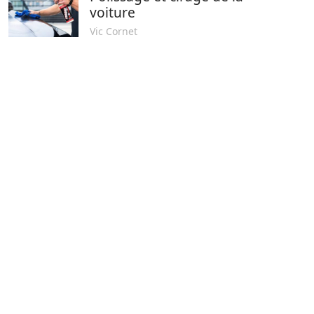
voiture
Vic Cornet