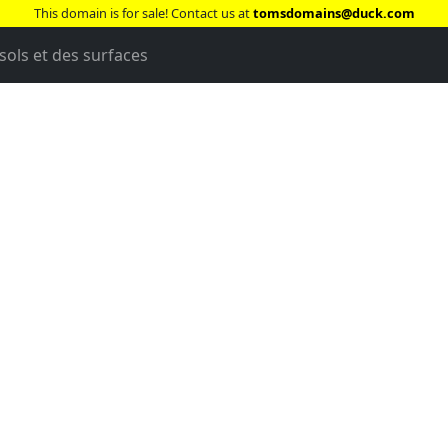
This domain is for sale! Contact us at
tomsdomains@duck.com
sols et des surfaces