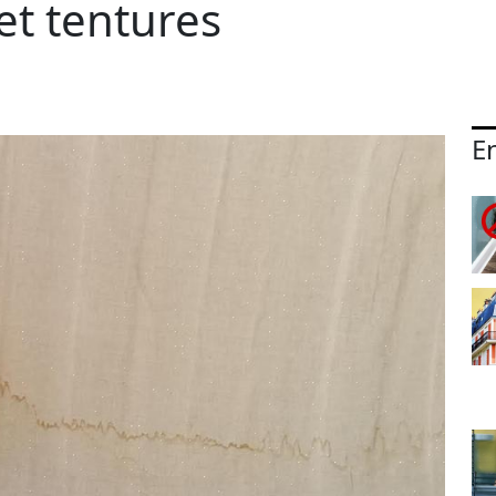
et tentures
En