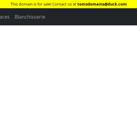
This domain is for sale! Contact us at
tomsdomains@duck.com
faces
Blanchisserie