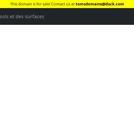
This domain is for sale! Contact us at
tomsdomains@duck.com
sols et des surfaces