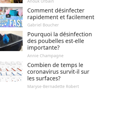
Anouk Urbain
Comment désinfecter
rapidement et facilement
Gabriel Boucher
Pourquoi la désinfection
des poubelles est-elle
importante?
Annie Champagne
Combien de temps le
coronavirus survit-il sur
les surfaces?
Maryse-Bernadette Robert